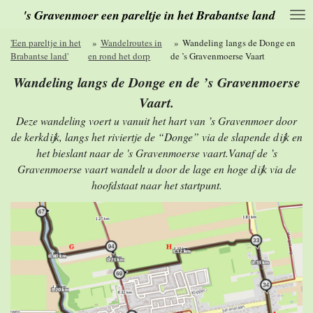
's Gravenmoer een pareltje in het Brabantse land
Ga
direct
naar
'Een pareltje in het
»
Wandelroutes in
»
Wandeling langs de Donge en
de
Brabantse land'
en rond het dorp
de ’s Gravenmoerse Vaart
hoofdinhoud
Wandeling langs de Donge en de ’s Gravenmoerse
Vaart.
Deze wandeling voert u vanuit het hart van ’s Gravenmoer door
de kerkdijk, langs het riviertje de “Donge” via de slapende dijk en
het bieslant naar de 's Gravenmoerse vaart.Vanaf de ’s
Gravenmoerse vaart wandelt u door de lage en hoge dijk via de
hoofdstaat naar het startpunt.