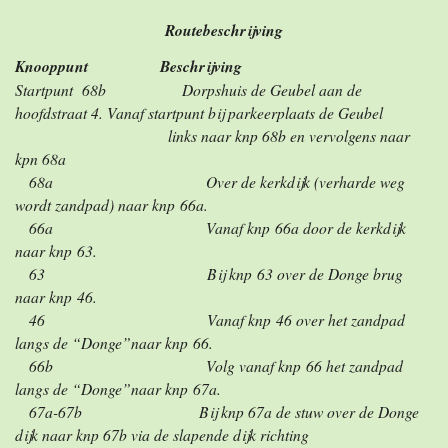
Routebeschrijving
Knooppunt Beschrijving
Startpunt 68b Dorpshuis de Geubel aan de
hoofdstraat 4. Vanaf startpunt bij parkeerplaats de Geubel
links naar knp 68b en vervolgens naar
kpn 68a
68a Over de kerkdijk (verharde weg
wordt zandpad) naar knp 66a.
66a Vanaf knp 66a door de kerkdijk
naar knp 63.
63 Bij knp 63 over de Donge brug
naar knp 46.
46 Vanaf knp 46 over het zandpad
langs de “Donge”naar knp 66.
66b Volg vanaf knp 66 het zandpad
langs de “Donge”naar knp 67a.
67a-67b Bij knp 67a de stuw over de Donge
dijk naar knp 67b via de slapende dijk richting