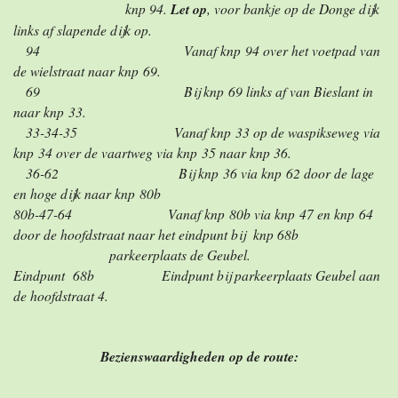
knp 94.
Let op
, voor bankje op de Donge dijk
links af slapende dijk op.
94 Vanaf knp 94 over het voetpad van
de wielstraat naar knp 69.
69 Bij knp 69 links af van Bieslant in
naar knp 33.
33-34-35 Vanaf knp 33 op de waspikseweg via
knp 34 over de vaartweg via knp 35 naar knp 36.
36-62 Bij knp 36 via knp 62 door de lage
en hoge dijk naar knp 80b
80b-47-64 Vanaf knp 80b via knp 47 en knp 64
d
oor de hoofdstraat naar het eindpunt bij knp 68b
parkeerplaats de Geubel.
Eindpunt 68b Eindpunt bij parkeerplaats Geubel aan
de hoofdstraat 4.
Bezienswaardigheden op de route: