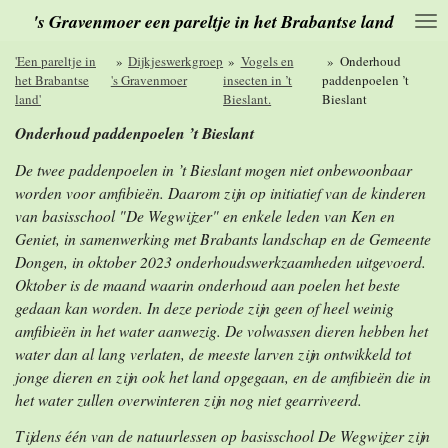
's Gravenmoer een pareltje in het Brabantse land
Ga
direct
naar
'Een pareltje in
»
Dijkjeswerkgroep
»
Vogels en
»
Onderhoud
de
het Brabantse
's Gravenmoer
insecten in ’t
paddenpoelen ’t
hoofdinhoud
land'
Bieslant.
Bieslant
Onderhoud paddenpoelen ’t Bieslant
De twee paddenpoelen in ’t Bieslant mogen niet onbewoonbaar
worden voor amfibieën. Daarom zijn op initiatief van de kinderen
van basisschool "De Wegwijzer" en enkele leden van Ken en
Geniet, in samenwerking met Brabants landschap en de Gemeente
Dongen, in oktober 2023 onderhoudswerkzaamheden uitgevoerd.
Oktober is de maand waarin onderhoud aan poelen het beste
gedaan kan worden. In deze periode zijn geen of heel weinig
amfibieën in het water aanwezig. De volwassen dieren hebben het
water dan al lang verlaten, de meeste larven zijn ontwikkeld tot
jonge dieren en zijn ook het land opgegaan, en de amfibieën die in
het water zullen overwinteren zijn nog niet gearriveerd.
Tijdens één van de natuurlessen op basisschool De Wegwijzer zijn