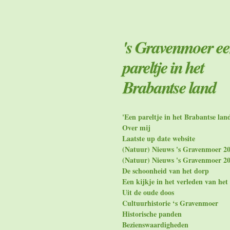
Ga
direct
naar
de
's Gravenmoer e
hoofdinhoud
pareltje in het
Brabantse land
'Een pareltje in het Brabantse lan
Over mij
Laatste up date website
(Natuur) Nieuws 's Gravenmoer 2
(Natuur) Nieuws 's Gravenmoer 2
De schoonheid van het dorp
Een kijkje in het verleden van het
Uit de oude doos
Cultuurhistorie ‘s Gravenmoer
Historische panden
Bezienswaardigheden