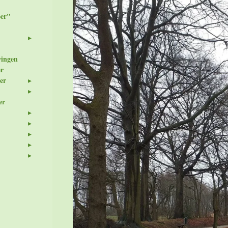
er"
wingen
er
er
er