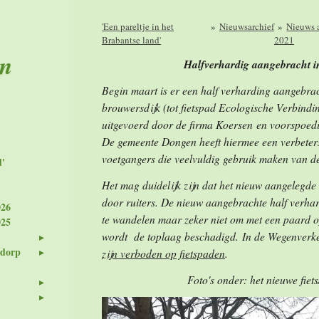
'Een pareltje in het
»
Nieuwsarchief
»
Nieuws 
Brabantse land'
2021
en
Halfverhardig aangebracht i
Begin maart is er een half verharding aangebrac
brouwersdijk (tot fietspad Ecologische Verbind
uitgevoerd door de firma Koersen
en voo
De gemeente Dongen heeft hiermee een verbeter
voetgangers die veelvuldig gebruik maken van de
d'
Het mag duidelijk zijn dat het nieuw aangelegd
door ruiters.
De nieuw aangebrachte half verhard
026
te wandelen maar zeker niet om met een paard o
025
wordt de toplaag beschadigd.
In de Wegenverke
 dorp
zijn verboden op fietspaden
.
Foto's onder: het nieuwe fiet