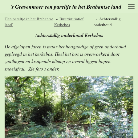
's Gravenmoer een pareltje in het Brabantse land
Ga
direct
naar
'Een pareltje in het Brabantse
»
Buurtinitiatief
»
Achterstallig
de
land'
Kerkebos
onderhoud
hoofdinhoud
Achterstallig onderhoud Kerkebos
De afgelopen jaren is maar het hoognodige of geen onderhoud
gepleegd in het kerkebos. Heel het bos is overwoekerd door
zaailingen en kruipende klimop en overal liggen hopen
snoeiafval. Zie foto's onder.