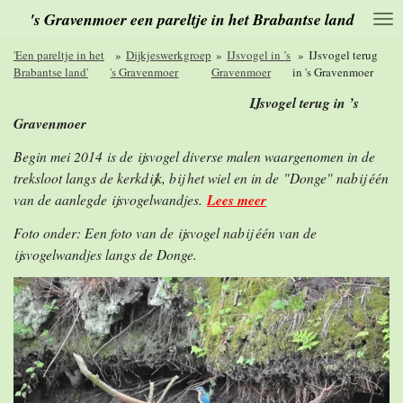
's Gravenmoer een pareltje in het Brabantse land
Ga
direct
naar
'Een pareltje in het
»
Dijkjeswerkgroep
»
IJsvogel in ’s
»
IJsvogel terug
de
Brabantse land'
's Gravenmoer
Gravenmoer
in 's Gravenmoer
hoofdinhoud
IJsvogel terug in ’s
Gravenmoer
Begin mei 2014 is de ijsvogel diverse malen waargenomen in de
treksloot langs de kerkdijk, bij het wiel en in de "Donge" nabij één
van de aanlegde ijsvogelwandjes.
Lees meer
Foto onder: Een foto van de ijsvogel nabij één van de
ijsvogelwandjes langs de Donge.