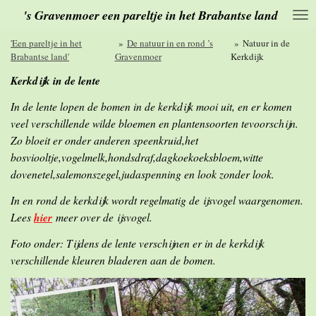
's Gravenmoer een pareltje in het Brabantse land
Ga
direct
naar
'Een pareltje in het
»
De natuur in en rond ’s
»
Natuur in de
de
Brabantse land'
Gravenmoer
Kerkdijk
hoofdinhoud
Kerkdijk in de lente
In de lente lopen de bomen in de kerkdijk mooi uit, en er komen
veel verschillende wilde bloemen en plantensoorten tevoorschijn.
Zo bloeit er onder anderen speenkruid,het
bosviooltje,vogelmelk,hondsdraf,dagkoekoeksbloem,witte
dovenetel,salemonszegel,judaspenning en look zonder look.
In en rond de kerkdijk wordt regelmatig de ijsvogel waargenomen.
Lees
hier
meer over de ijsvogel.
Foto onder: Tijdens de lente verschijnen er in de kerkdijk
verschillende kleuren bladeren aan de bomen.