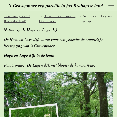
's Gravenmoer een pareltje in het Brabantse land
Ga
direct
naar
'Een pareltje in het
»
De natuur in en rond ’s
»
Natuur in de Lage-en
de
Brabantse land'
Gravenmoer
Hogedijk
hoofdinhoud
Natuur in de Hoge en Lage dijk
De Hoge en Lage dijk vormt voor een gedeelte de natuurlijke
begrenzing van ’s Gravenmoer.
Hoge en Lage dijk in de lente
Foto's onder: De Lagen dijk met bloeiende kamperfolie.