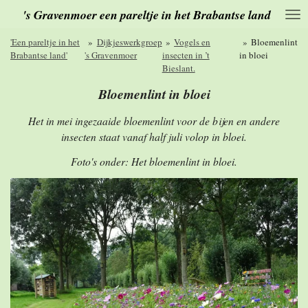
's Gravenmoer een pareltje in het Brabantse land
Ga
direct
naar
'Een pareltje in het
»
Dijkjeswerkgroep
»
Vogels en
»
Bloemenlint
de
Brabantse land'
's Gravenmoer
insecten in ’t
in bloei
hoofdinhoud
Bieslant.
Bloemenlint in bloei
Het in mei ingezaaide bloemenlint voor de bijen en andere
insecten staat vanaf half juli volop in bloei.
Foto's onder: Het bloemenlint in bloei.