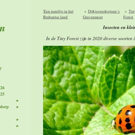
'Een pareltje in het
»
Dijkjeswerkgroep 's
»
Tin
Brabantse land'
Gravenmoer
Forest
en
Insecten en kle
In de Tiny Forest zijn in 2020 diverse soorten
d'
026
025
 dorp