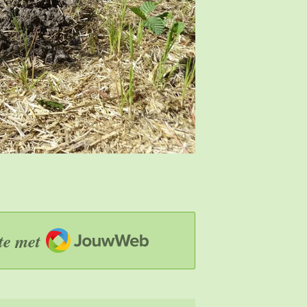
JouwWeb
te met