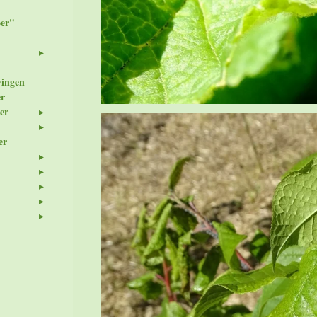
er"
wingen
er
er
er