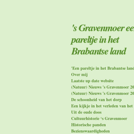
Ga
direct
naar
de
's Gravenmoer e
hoofdinhoud
pareltje in het
Brabantse land
'Een pareltje in het Brabantse lan
Over mij
Laatste up date website
(Natuur) Nieuws 's Gravenmoer 2
(Natuur) Nieuws 's Gravenmoer 2
De schoonheid van het dorp
Een kijkje in het verleden van het
Uit de oude doos
Cultuurhistorie ‘s Gravenmoer
Historische panden
Bezienswaardigheden