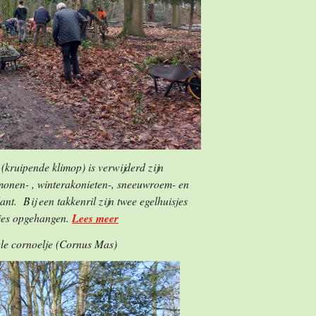
(kruipende klimop) is verwijderd zijn
emonen- , winterakonieten-, sneeuwroem- en
nt. Bij een takkenril zijn twee egelhuisjes
stjes opgehangen.
Lees meer
ele cornoelje (Cornus Mas)