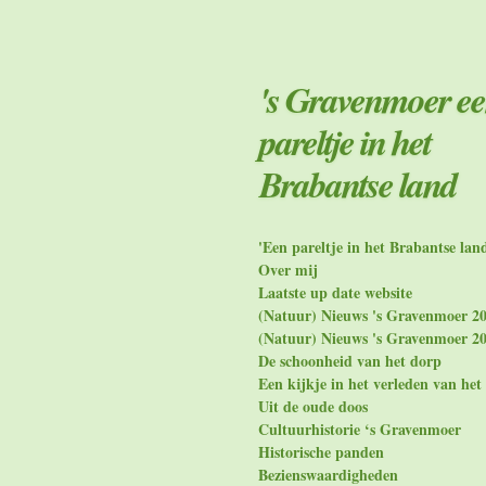
Ga
direct
naar
de
's Gravenmoer e
hoofdinhoud
pareltje in het
Brabantse land
'Een pareltje in het Brabantse lan
Over mij
Laatste up date website
(Natuur) Nieuws 's Gravenmoer 2
(Natuur) Nieuws 's Gravenmoer 2
De schoonheid van het dorp
Een kijkje in het verleden van het
Uit de oude doos
Cultuurhistorie ‘s Gravenmoer
Historische panden
Bezienswaardigheden