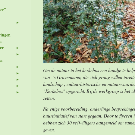
er"
wingen
er
er
er
Om de natuur in het kerkebos een handje te help
van ’s Gravenmoer, die zich graag willen inzet
landschap-, cultuurhistorische en natuurwaard
"Kerkebos" opgericht. Bij de werkgroep is het id
zetten.
Na enige voorbereiding, onderlinge besprekingen
buurtinitiatief van start gegaan. Door te flyeren
hebben zich 30 vrijwilligers aangemeld om samen
geven.