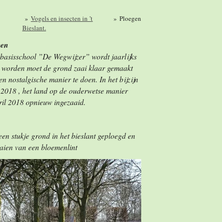
»
Vogels en insecten in ’t
»
Ploegen
Bieslant.
gen
basisschool ”De Wegwijzer” wordt jaarlijks
n worden moet de grond zaai klaar gemaakt
n nostalgische manier te doen. In het bijzijn
l 2018 , het land op de ouderwetse manier
il 2018 opnieuw ingezaaid.
 een stukje grond in het bieslant geploegd en
aien van een bloemenlint