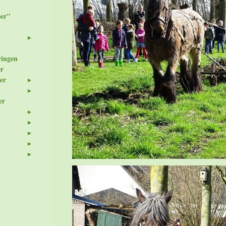
er"
wingen
er
er
er