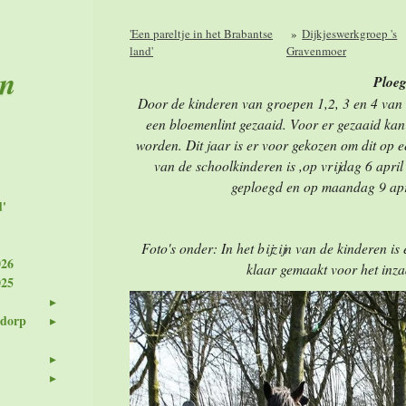
'Een pareltje in het Brabantse
»
Dijkjeswerkgroep 's
land'
Gravenmoer
en
Ploe
Door de kinderen van groepen 1,2, 3 en 4 van 
een bloemenlint gezaaid. Voor er gezaaid ka
worden. Dit jaar is er voor gekozen om dit op ee
van de schoolkinderen is ,op vrijdag 6 apri
geploegd en op maandag 9 apr
d'
Foto's onder: In het bijzijn van de kinderen is
026
klaar gemaakt voor het inza
025
 dorp