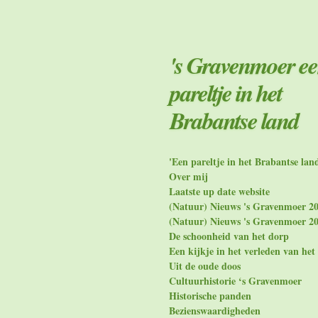
Ga
direct
naar
de
's Gravenmoer e
hoofdinhoud
pareltje in het
Brabantse land
'Een pareltje in het Brabantse lan
Over mij
Laatste up date website
(Natuur) Nieuws 's Gravenmoer 2
(Natuur) Nieuws 's Gravenmoer 2
De schoonheid van het dorp
Een kijkje in het verleden van het
Uit de oude doos
Cultuurhistorie ‘s Gravenmoer
Historische panden
Bezienswaardigheden