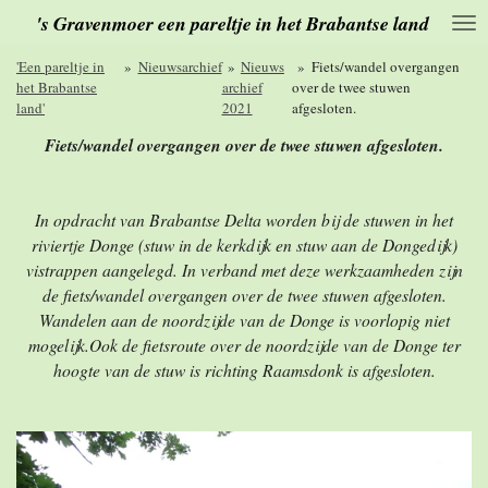
's Gravenmoer een pareltje in het Brabantse land
Ga
direct
naar
'Een pareltje in
»
Nieuwsarchief
»
Nieuws
»
Fiets/wandel overgangen
de
het Brabantse
archief
over de twee stuwen
hoofdinhoud
land'
2021
afgesloten.
Fiets/wandel overgangen over de twee stuwen afgesloten.
In opdracht van Brabantse Delta worden bij de stuwen in het
riviertje Donge (stuw in de kerkdijk en stuw aan de Dongedijk)
vistrappen aangelegd. In verband met deze werkzaamheden zijn
de fiets/wandel overgangen over de twee stuwen afgesloten.
Wandelen aan de noordzijde van de Donge is voorlopig niet
mogelijk.Ook de fietsroute over de noordzijde van de Donge ter
hoogte van de stuw is richting Raamsdonk is afgesloten.