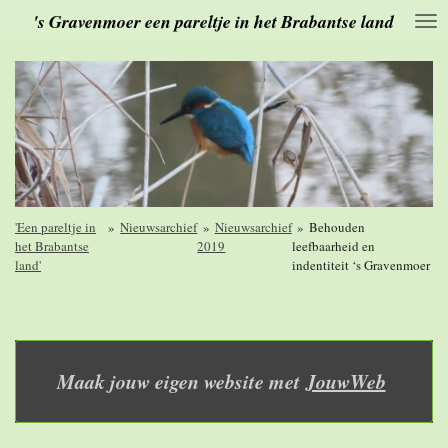
's Gravenmoer een pareltje in het Brabantse land
Ga
direct
naar
de
hoofdinhoud
'Een pareltje in
»
Nieuwsarchief
»
Nieuwsarchief
»
Behouden
het Brabantse
2019
leefbaarheid en
land'
indentiteit ‘s Gravenmoer
Maak jouw eigen website met
JouwWeb