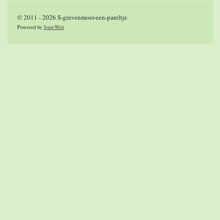
© 2011 - 2026 S-gravenmoer-een-pareltje
Powered by
JouwWeb