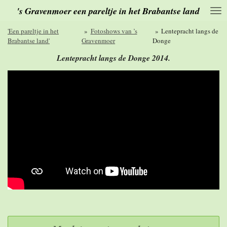
's Gravenmoer een pareltje in het Brabantse land
Ga
direct
naar
'Een pareltje in het
»
Fotoshows van ’s
»
Lentepracht langs de
de
Brabantse land'
Gravenmoer
Donge
hoofdinhoud
Lentepracht langs de Donge 2014.