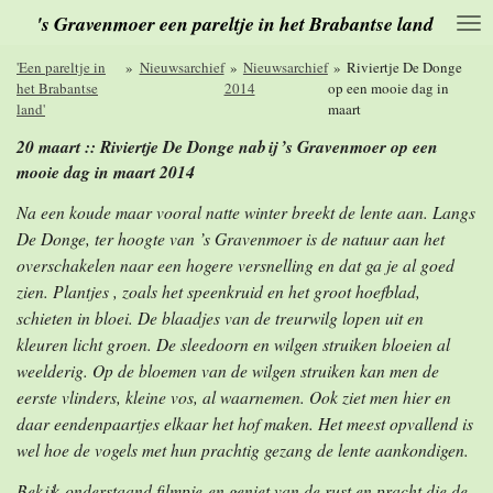
's Gravenmoer een pareltje in het Brabantse land
Ga
direct
naar
'Een pareltje in
»
Nieuwsarchief
»
Nieuwsarchief
»
Riviertje De Donge
de
het Brabantse
2014
op een mooie dag in
hoofdinhoud
land'
maart
20 maart :: Riviertje De Donge nabij ’s Gravenmoer op een
mooie dag in maart 2014
Na een koude maar vooral natte winter breekt de lente aan. Langs
De Donge, ter hoogte van ’s Gravenmoer is de natuur aan het
overschakelen naar een hogere versnelling en dat ga je al goed
zien. Plantjes , zoals het speenkruid en het groot hoefblad,
schieten in bloei. De blaadjes van de treurwilg lopen uit en
kleuren licht groen. De sleedoorn en wilgen struiken bloeien al
weelderig. Op de bloemen van de wilgen struiken kan men de
eerste vlinders, kleine vos, al waarnemen. Ook ziet men hier en
daar eendenpaartjes elkaar het hof maken. Het meest opvallend is
wel hoe de vogels met hun prachtig gezang de lente aankondigen.
Bekijk onderstaand filmpje en geniet van de rust en pracht die de