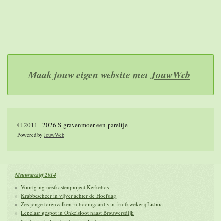
Maak jouw eigen website met
JouwWeb
© 2011 - 2026 S-gravenmoer-een-pareltje
Powered by
JouwWeb
Nieuwsarchief 2014
Voortgang nestkastenproject Kerkebos
Krabbescheer in vijver achter de Hoefslag
Zes jonge torenvalken in boomgaard van fruitkwekerij Lisboa
Lepelaar gespot in Onkelsloot naast Brouwersdijk