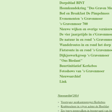
Dorpsblad BINT
Heemkundekring "Des Graven Mo
Bed en Breakfast De Pimpelmees
Evenementen 's Gravenmoer
's Gravenmoer 700
Nieuwe wijken en overige vernieu
De vier jaargetijde in s'Gravenmo
De natuur in en rond ’s Gravenmo
Wandelroutes in en rond het dorp
Fietsroute in en rond 's Gravenmo
Dijkjeswerkgroep 's Gravenmoer
"Ons Bieslant"
Buurtinitiatief Kerkebos
Fotoshows van ’s Gravenmoer
Nieuwsarchief
Link
Nieuwsarchief 2014
Voortgang nestkastenproject Kerkebos
Krabbescheer in vijver achter de Hoefslag
Zes jonge torenvalken in boomgaard van fr