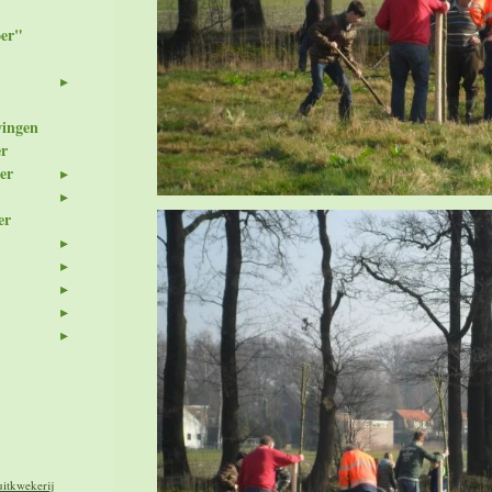
er"
wingen
er
er
er
uitkwekerij