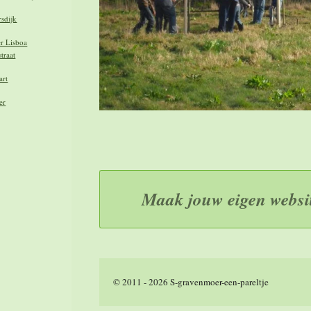
rsdijk
r Lisboa
traat
art
er
Maak jouw eigen websi
© 2011 - 2026 S-gravenmoer-een-pareltje