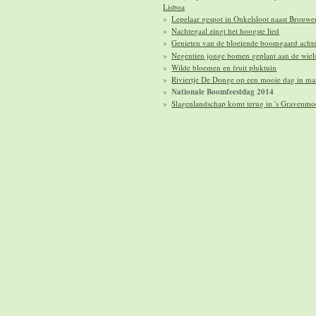
Lisboa
Lepelaar gespot in Onkelsloot naast Brouwe
Nachtegaal zingt het hoogste lied
Genieten van de bloeiende boomgaard achte
Negentien jonge bomen geplant aan de wiels
Wilde bloemen en fruit pluktuin
Riviertje De Donge op een mooie dag in ma
Nationale Boomfeestdag 2014
Slagenlandschap komt terug in 's Gravenmo