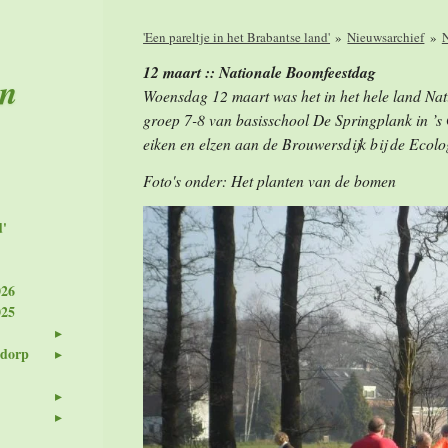
'Een pareltje in het Brabantse land'
»
Nieuwsarchief
»
N
12 maart :: Nationale Boomfeestdag
en
Woensdag 12 maart was het in het hele land Nat
groep 7-8 van basisschool De Springplank in ’s
eiken en elzen aan de Brouwersdijk bij de Ecol
Foto's onder: Het planten van de bomen
d'
026
025
 dorp