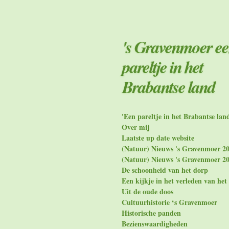
Ga
direct
naar
de
's Gravenmoer e
hoofdinhoud
pareltje in het
Brabantse land
'Een pareltje in het Brabantse lan
Over mij
Laatste up date website
(Natuur) Nieuws 's Gravenmoer 2
(Natuur) Nieuws 's Gravenmoer 2
De schoonheid van het dorp
Een kijkje in het verleden van het
Uit de oude doos
Cultuurhistorie ‘s Gravenmoer
Historische panden
Bezienswaardigheden