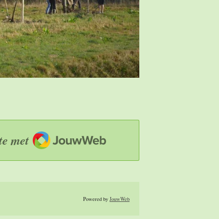
JouwWeb
te met
Powered by
JouwWeb