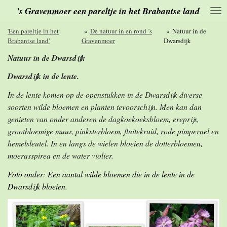
's Gravenmoer een pareltje in het Brabantse land
Ga
direct
naar
'Een pareltje in het
»
De natuur in en rond ’s
»
Natuur in de
de
Brabantse land'
Gravenmoer
Dwarsdijk
hoofdinhoud
Natuur in de Dwarsdijk
Dwarsdijk in de lente.
In de lente komen op de openstukken in de Dwarsdijk diverse
soorten wilde bloemen en planten tevoorschijn. Men kan dan
genieten van onder anderen de dagkoekoeksbloem, ereprijs,
grootbloemige muur, pinksterbloem, fluitekruid, rode pimpernel en
hemelsleutel. In en langs de wielen bloeien de dotterbloemen,
moerasspirea en de water violier.
Foto onder: Een aantal wilde bloemen die in de lente in de
Dwarsdijk bloeien.