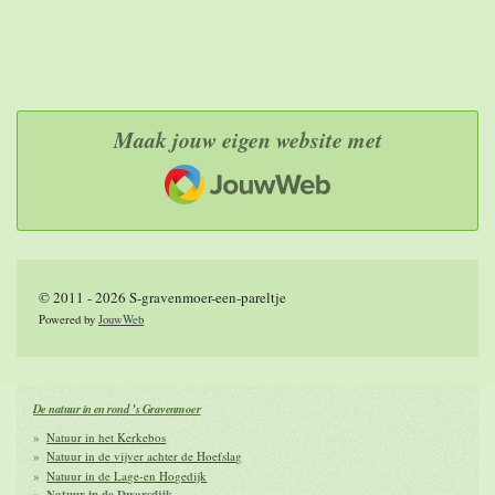
Maak jouw eigen website met
JouwWeb
© 2011 - 2026 S-gravenmoer-een-pareltje
Powered by
JouwWeb
De natuur in en rond ’s Gravenmoer
Natuur in het Kerkebos
Natuur in de vijver achter de Hoefslag
Natuur in de Lage-en Hogedijk
Natuur in de Dwarsdijk