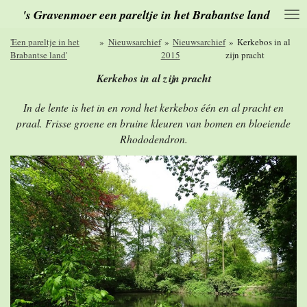
's Gravenmoer een pareltje in het Brabantse land
Ga
direct
naar
'Een pareltje in het
»
Nieuwsarchief
»
Nieuwsarchief
»
Kerkebos in al
de
Brabantse land'
2015
zijn pracht
hoofdinhoud
Kerkebos in al zijn pracht
In de lente is het in en rond het kerkebos één en al pracht en
praal. Frisse groene en bruine kleuren van bomen en bloeiende
Rhododendron.