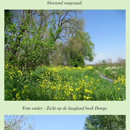
bloeiend raapzaad.
Foto onder : Zicht op de laagland beek Donge.