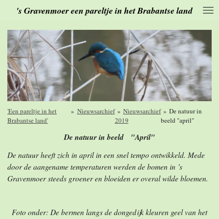
's Gravenmoer een pareltje in het Brabantse land
Ga
direct
naar
de
hoofdinhoud
'Een pareltje in het
»
Nieuwsarchief
»
Nieuwsarchief
»
De natuur in
Brabantse land'
2019
beeld "april"
De natuur in beeld "April"
De natuur heeft zich in april in een snel tempo ontwikkeld. Mede
door de aangename temperaturen werden de bomen in ’s
Gravenmoer steeds groener en bloeiden er overal wilde bloemen.
Foto onder: De bermen langs de dongedijk kleuren geel van het