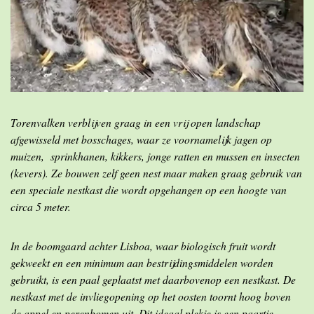
Torenvalken verblijven graag in een vrij open landschap
afgewisseld met bosschages, waar ze voornamelijk jagen op
muizen, sprinkhanen, kikkers, jonge ratten en mussen en insecten
(kevers). Ze bouwen zelf geen nest maar maken graag gebruik van
een speciale nestkast die wordt opgehangen op een hoogte van
circa 5 meter.
In de boomgaard achter Lisboa, waar biologisch fruit wordt
gekweekt en een minimum aan bestrijdingsmiddelen worden
gebruikt, is een paal geplaatst met daarbovenop een nestkast. De
nestkast met de invliegopening op het oosten toornt hoog boven
de appel en perenbomen uit. Dit ideaal plekje is een paartje