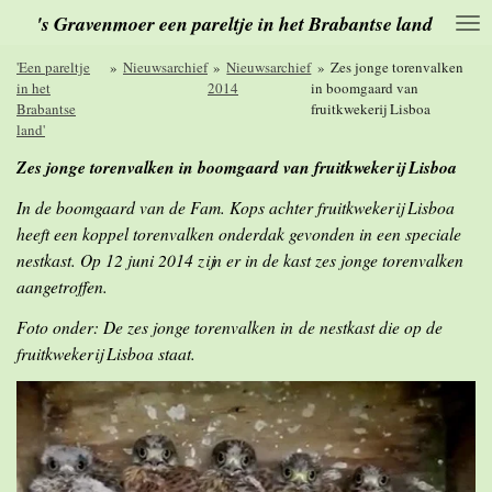
's Gravenmoer een pareltje in het Brabantse land
Ga
direct
naar
'Een pareltje
»
Nieuwsarchief
»
Nieuwsarchief
»
Zes jonge torenvalken
de
in het
2014
in boomgaard van
hoofdinhoud
Brabantse
fruitkwekerij Lisboa
land'
Zes jonge torenvalken in boomgaard van fruitkwekerij Lisboa
In de boomgaard van de Fam. Kops achter fruitkwekerij Lisboa
heeft een koppel torenvalken onderdak gevonden in een speciale
nestkast. Op 12 juni 2014 zijn er in de kast zes jonge torenvalken
aangetroffen.
Foto onder: De zes jonge torenvalken in de nestkast die op de
fruitkwekerij Lisboa staat.