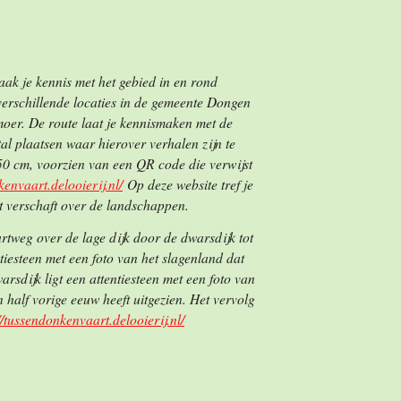
ak je kennis met het gebied in en rond
verschillende locaties in de gemeente Dongen
moer. De route laat je kennismaken met de
l plaatsen waar hierover verhalen zijn te
50 cm, voorzien van een QR code die verwijst
kenvaart.delooierij.nl/
Op deze website tref je
t verschaft over de landschappen.
tweg over de lage dijk door de dwarsdijk tot
iesteen met een foto van het slagenland dat
arsdijk ligt een attentiesteen met een foto van
half vorige eeuw heeft uitgezien. Het vervolg
//tussendonkenvaart.delooierij.nl/