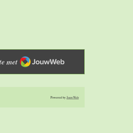
JouwWeb
te met
Powered by
JouwWeb