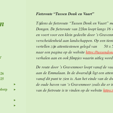
Fietsroute “Tussen Donk en Vaart”
en
Tijdens de fietsroute “Tussen Donk en Vaart” ma
Dongen. De fietsroute van 22km loopt langs 16 
en voert voor een klein gedeelte door ’s Graven
verscheidenheid aan landschappen. Op een tienta
vertellen zijn attentiestenen gelegd van 50 x 
naar een pagina op de website
https://tussendon
d'
verhalen aan en ook filmpjes waarin uitleg word
De route door ’s Gravenmoer loopt vanaf de vaar
aan de Emmalaan. In de dwarsdijk ligt een attent
026
vanaf dit punt te zien is. Aan het einde van de dw
025
de oude haven van ‘s Gravenmoer zoals die er in 
 dorp
van de fietroute is te vinden op de website
https: