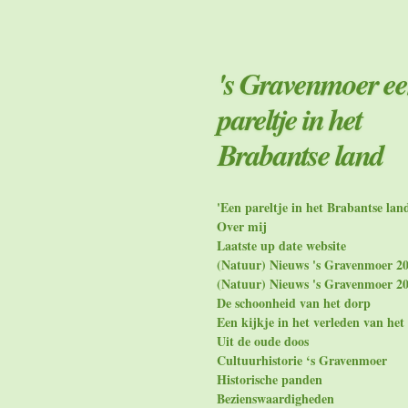
Ga
direct
naar
de
's Gravenmoer e
hoofdinhoud
pareltje in het
Brabantse land
'Een pareltje in het Brabantse lan
Over mij
Laatste up date website
(Natuur) Nieuws 's Gravenmoer 2
(Natuur) Nieuws 's Gravenmoer 2
De schoonheid van het dorp
Een kijkje in het verleden van het
Uit de oude doos
Cultuurhistorie ‘s Gravenmoer
Historische panden
Bezienswaardigheden