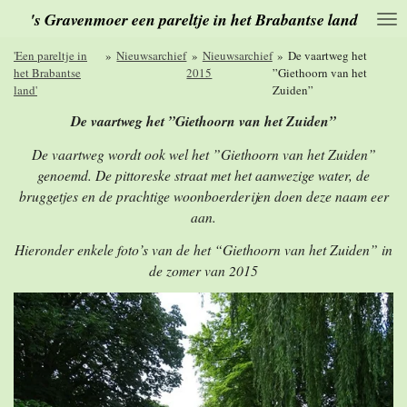
's Gravenmoer een pareltje in het Brabantse land
Ga
direct
naar
'Een pareltje in
»
Nieuwsarchief
»
Nieuwsarchief
»
De vaartweg het
de
het Brabantse
2015
”Giethoorn van het
hoofdinhoud
land'
Zuiden”
De vaartweg het ”Giethoorn van het Zuiden”
De vaartweg wordt ook wel het ”Giethoorn van het Zuiden”
genoemd. De pittoreske straat met het aanwezige water, de
bruggetjes en de prachtige woonboerderijen doen deze naam eer
aan.
Hieronder enkele foto’s van de het “Giethoorn van het Zuiden” in
de zomer van 2015