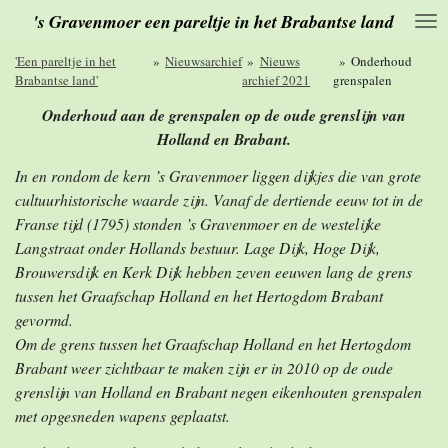
's Gravenmoer een pareltje in het Brabantse land
Ga
direct
naar
'Een pareltje in het
»
Nieuwsarchief
»
Nieuws
»
Onderhoud
de
Brabantse land'
archief 2021
grenspalen
hoofdinhoud
Onderhoud aan de grenspalen op de oude grenslijn van
Holland en Brabant.
In en rondom de kern ’s Gravenmoer liggen dijkjes die van grote
cultuurhistorische waarde zijn. Vanaf de dertiende eeuw tot in de
Franse tijd (1795) stonden ’s Gravenmoer en de westelijke
Langstraat onder Hollands bestuur. Lage Dijk, Hoge Dijk,
Brouwersdijk en Kerk Dijk hebben zeven eeuwen lang de grens
tussen het Graafschap Holland en het Hertogdom Brabant
gevormd.
Om de grens
tussen het Graafschap Holland en het Hertogdom
Brabant
weer zichtbaar te maken zijn er in 2010 op de oude
grenslijn van Holland en
Brabant negen eikenhouten grenspalen
met opgesneden wapens geplaatst.