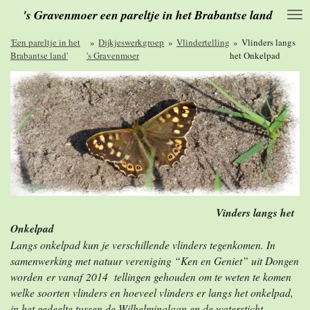
's Gravenmoer een pareltje in het Brabantse land
Ga
direct
naar
'Een pareltje in het
»
Dijkjeswerkgroep
»
Vlindertelling
»
Vlinders langs
de
Brabantse land'
's Gravenmoer
het Onkelpad
hoofdinhoud
Vinders langs het
Onkelpad
Langs onkelpad kun je verschillende vlinders tegenkomen. In
samenwerking met natuur vereniging “Ken en Geniet” uit Dongen
worden er vanaf 2014 tellingen gehouden om te weten te komen
welke soorten vlinders en hoeveel vlinders er langs het onkelpad,
in het gedeelte tussen de Wilhelminalaan en de watersticht,