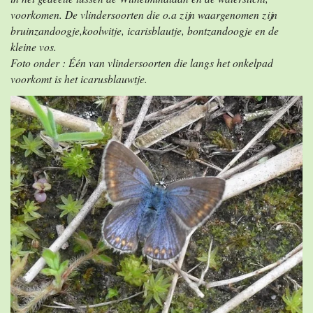
voorkomen. De vlindersoorten die o.a zijn waargenomen zijn
bruinzandoogje,koolwitje, icarisblautje, bontzandoogje en de
kleine vos.
Foto onder : Één van vlindersoorten die langs het onkelpad
voorkomt is het icarusblauwtje.