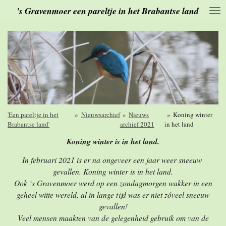
's Gravenmoer een pareltje in het Brabantse land
Ga
direct
naar
de
hoofdinhoud
'Een pareltje in het
»
Nieuwsarchief
»
Nieuws
»
Koning winter
Brabantse land'
archief 2021
in het land
Koning winter is in het land.
In februari 2021 is er na ongeveer een jaar weer sneeuw
gevallen. Koning winter is in het land.
Ook ‘s Gravenmoer werd op een zondagmorgen wakker in een
geheel witte wereld, al in lange tijd was er niet zóveel sneeuw
gevallen!
Veel mensen maakten van de gelegenheid gebruik om van de