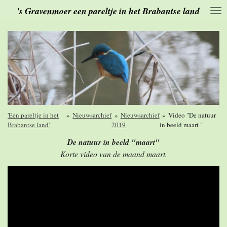
's Gravenmoer een pareltje in het Brabantse land
Ga
direct
naar
de
hoofdinhoud
'Een pareltje in het
»
Nieuwsarchief
»
Nieuwsarchief
»
Video "De natuur
Brabantse land'
2019
in beeld maart "
De natuur in beeld "maart"
Korte video van de maand maart.