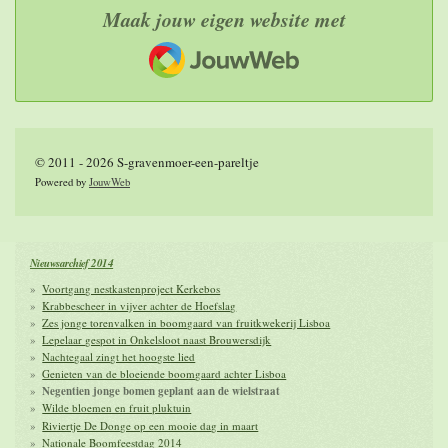
Maak jouw eigen website met
JouwWeb
© 2011 - 2026 S-gravenmoer-een-pareltje
Powered by
JouwWeb
Nieuwsarchief 2014
Voortgang nestkastenproject Kerkebos
Krabbescheer in vijver achter de Hoefslag
Zes jonge torenvalken in boomgaard van fruitkwekerij Lisboa
Lepelaar gespot in Onkelsloot naast Brouwersdijk
Nachtegaal zingt het hoogste lied
Genieten van de bloeiende boomgaard achter Lisboa
Negentien jonge bomen geplant aan de wielstraat
Wilde bloemen en fruit pluktuin
Riviertje De Donge op een mooie dag in maart
Nationale Boomfeestdag 2014