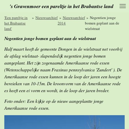
's Gravenmoer een pareltje in het Brabantse land
Ga
direct
naar
'Een pareltje in
»
Nieuwsarchief
»
Nieuwsarchief
»
Negentien jonge
de
het Brabantse
2014
bomen geplant aan de
hoofdinhoud
land'
wielstraat
Negentien jonge bomen geplant aan de wielstraat
Half maart heeft de gemeente Dongen in de wielstraat net voorbij
de afslag wielstaat- slapendedijk negentien jonge bomen
aangeplant. Het zijn zogenaamde Amerikaanse rode essen
(Wetenschappelijke naam Fraxinus pennsylvanica 'Zundert' ). De
Amerikaanse rode essen kunnen in de loop der jaren een hoogte
bereieken van 10-15m. De kroonvorm van de Amerikaanse rode
es heeft een ei vorm en wordt, in de loop der jaren breder.
Foto onder: Een kijkje op de nieuw aangeplantte jonge
Amerikaanse rode essen.