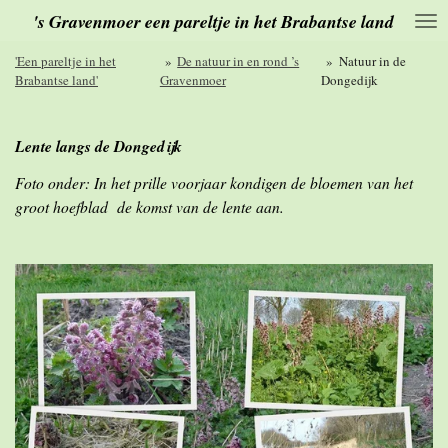
's Gravenmoer een pareltje in het Brabantse land
Ga
direct
naar
'Een pareltje in het
»
De natuur in en rond ’s
»
Natuur in de
de
Brabantse land'
Gravenmoer
Dongedijk
hoofdinhoud
Lente langs de Dongedijk
Foto onder: In het prille voorjaar kondigen de bloemen van het
groot hoefblad de komst van de lente aan.