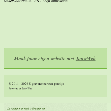
Onkelsloot zich in 2012 heeft ontwikkeld.
Maak jouw eigen website met
JouwWeb
© 2011 - 2026 S-gravenmoer-een-pareltje
Powered by
JouwWeb
De natuur in en rond ’s Gravenmoer