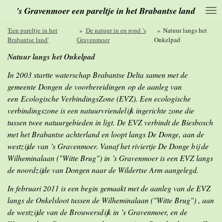
's Gravenmoer een pareltje in het Brabantse land
Ga
direct
naar
'Een pareltje in het
»
De natuur in en rond ’s
»
Natuur langs het
de
Brabantse land'
Gravenmoer
Onkelpad
hoofdinhoud
Natuur langs het Onkelpad
In 2003 startte waterschap Brabantse Delta samen met de
gemeente Dongen de voorbereidingen op de aanleg van
een Ecologische VerbindingsZone (EVZ).
Een ecologische
verbindingszone is een natuurvriendelijk ingerichte zone die
tussen twee natuurgebieden in ligt. De EVZ verbindt de Biesbosch
met het Brabantse achterland en loopt langs De Donge, aan de
westzijde van ’s Gravenmoer. Vanaf het riviertje De Donge bij de
Wilheminalaan ("Witte Brug") in ’s Gravenmoer is een EVZ langs
de noordzijde van Dongen naar de Wildertse Arm aangelegd.
In februari 2011 is een begin gemaakt met de aanleg van de EVZ
langs de Onkelsloot tussen de Wilheminalaan ("Witte Brug") , aan
de westzijde van de Brouwersdijk in ’s Gravenmoer, en de