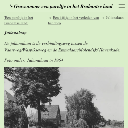
's Gravenmoer een pareltje in het Brabantse land
Ga
direct
naar
'Een pareltje in het
»
Een kijkje in het verleden van
»
Julianalaan
de
Brabantse land'
het dorp
hoofdinhoud
Julianalaan
De julianalaan is de verbindingsweg tussen de
Vaartweg/Waspikseweg en de Emmalaan/Molendijk/ Havenkade.
Foto onder: Julianalaan in 1964