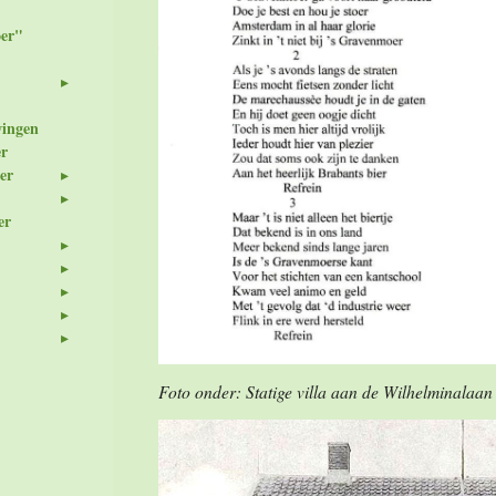
er"
wingen
er
er
er
Foto onder: Statige villa aan de Wilhelminalaan