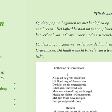
"Uit de ou
en
Op deze pagina beginnen we met het loflied op 
geschreven. Het loflied bestaat uit zes couplette
het verhaal van ’s Gravenmoer uit die tijd vertel
Op deze pagina gaan we verder aan de hand van o
Gravenmoer. Dit haalt wellicht bij vele van u le
tijd”.
d'
026
025
 dorp