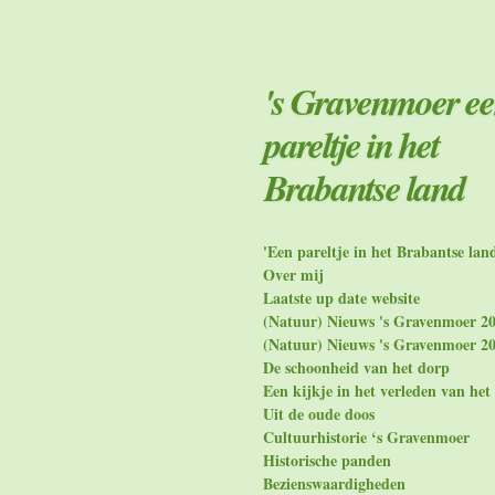
Ga
direct
naar
de
's Gravenmoer e
hoofdinhoud
pareltje in het
Brabantse land
'Een pareltje in het Brabantse lan
Over mij
Laatste up date website
(Natuur) Nieuws 's Gravenmoer 2
(Natuur) Nieuws 's Gravenmoer 2
De schoonheid van het dorp
Een kijkje in het verleden van het
Uit de oude doos
Cultuurhistorie ‘s Gravenmoer
Historische panden
Bezienswaardigheden