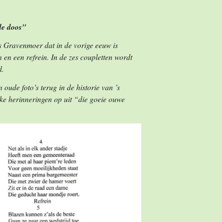
de doos"
’s Gravenmoer
dat in de vorige eeuw is
n en een refrein. In de zes coupletten wordt
d.
ude foto’s terug in de historie van ’s
uke herinneringen op uit “die goeie ouwe