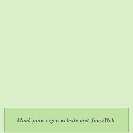
Maak jouw eigen website met
JouwWeb