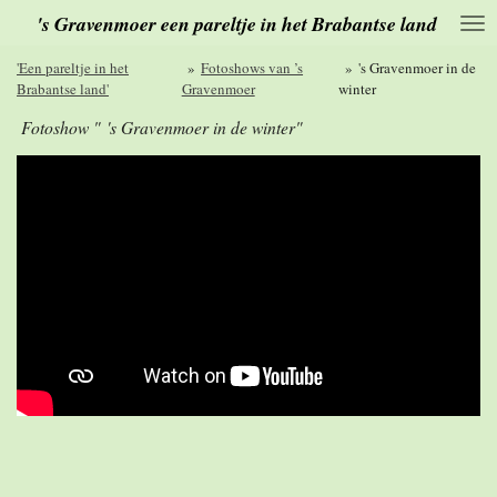
's Gravenmoer een pareltje in het Brabantse land
Ga
direct
naar
'Een pareltje in het
»
Fotoshows van ’s
»
's Gravenmoer in de
de
Brabantse land'
Gravenmoer
winter
hoofdinhoud
Fotoshow " 's Gravenmoer in de winter"