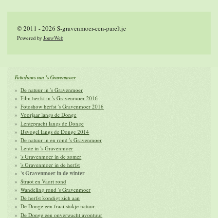
© 2011 - 2026 S-gravenmoer-een-pareltje
Powered by
JouwWeb
Fotoshows van ’s Gravenmoer
De natuur in 's Gravenmoer
Film herfst in 's Gravenmoer 2016
Fotoshow herfst 's Gravenmoer 2016
Voorjaar langs de Donge
Lentepracht langs de Donge
IJsvogel langs de Donge 2014
De natuur in en rond 's Gravenmoer
Lente in 's Gravenmoer
's Gravenmoer in de zomer
's Gravenmoer in de herfst
's Gravenmoer in de winter
Straot en Vaort rond
Wandeling rond 's Gravenmoer
De herfst kondigt zich aan
De Donge een fraai stukje natuur
De Donge een onverwacht avontuur