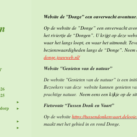
Website de ”Donge” een onverwacht avontuur
en
Op de website de ”Donge” een onverwacht avont
het riviertje de “Dongen”. U krijgt op deze websi
waar het langs loopt, en waar het uitmondt. Teve
bezienswaardigheden langs de “Donge”. Neem ee
donge.jouwweb.nl/
Website "Genieten van de natuur”
d'
De website "Genieten van de natuur” is een init
Bezoekers van deze website kunnen genieten van 
026
prachtige natuur.
Neem eens een kijkje op de s
025
Fietsroute “Tussen Donk en Vaart”
 dorp
Op de website
https://tussendonkenvaart.delooier
maakt met het gebied in en rond Donge.