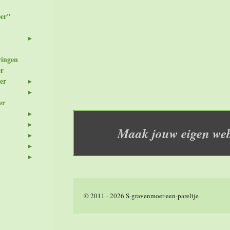
er"
wingen
er
er
er
Maak jouw eigen web
© 2011 - 2026 S-gravenmoer-een-pareltje