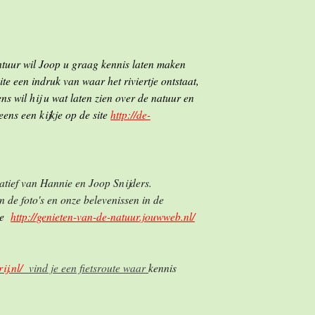
.
uur wil Joop u graag kennis laten maken
te een indruk van waar het riviertje ontstaat,
ns wil hij u wat laten zien over de natuur en
ns een kijkje op de site
http://de-
iatief van Hannie en Joop Snijders.
de foto's en onze belevenissen in de
ite
http://genieten-van-de-natuur.jouwweb.nl/
ij.nl/
vind je een fietsroute waar
kennis