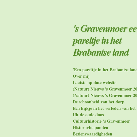
Ga
direct
naar
de
's Gravenmoer e
hoofdinhoud
pareltje in het
Brabantse land
'Een pareltje in het Brabantse lan
Over mij
Laatste up date website
(Natuur) Nieuws 's Gravenmoer 2
(Natuur) Nieuws 's Gravenmoer 2
De schoonheid van het dorp
Een kijkje in het verleden van het
Uit de oude doos
Cultuurhistorie ‘s Gravenmoer
Historische panden
Bezienswaardigheden