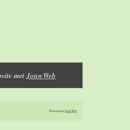
site met
JouwWeb
Powered by
JouwWeb