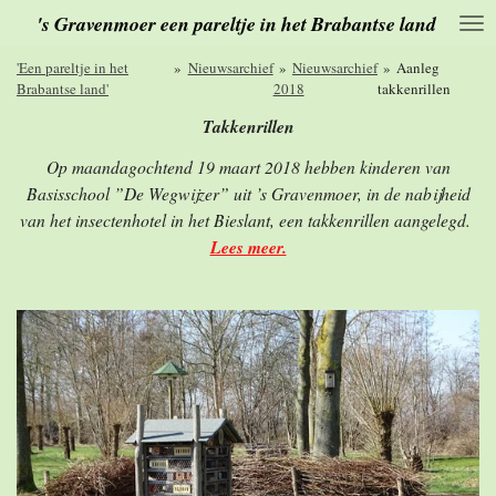
's Gravenmoer een pareltje in het Brabantse land
Ga
direct
naar
'Een pareltje in het
»
Nieuwsarchief
»
Nieuwsarchief
»
Aanleg
de
Brabantse land'
2018
takkenrillen
hoofdinhoud
Takkenrillen
Op maandagochtend 19 maart 2018 hebben kinderen van
Basisschool ”De Wegwijzer” uit ’s Gravenmoer, in de nabijheid
van het insectenhotel in het Bieslant, een takkenrillen aangelegd.
Lees meer.