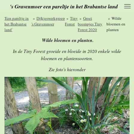
's Gravenmoer een pareltje in het Brabantse land
Ga
direct
naar
'Een pareltje in
»
Dijkjeswerkgroep
»
Tiny
»
Groei
»
Wilde
de
het Brabantse
's Gravenmoer
Forest
boompjes Tiny
bloemen en
hoofdinhoud
land'
Forest 2020
planten
Wilde bloemen en planten.
In de Tiny Forest groeide en bloeide in 2020 enkele wilde
bloemen en plantensoorten.
Zie foto's hieronder