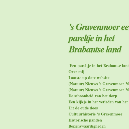
Ga
direct
naar
de
's Gravenmoer e
hoofdinhoud
pareltje in het
Brabantse land
'Een pareltje in het Brabantse lan
Over mij
Laatste up date website
(Natuur) Nieuws 's Gravenmoer 2
(Natuur) Nieuws 's Gravenmoer 2
De schoonheid van het dorp
Een kijkje in het verleden van het
Uit de oude doos
Cultuurhistorie ‘s Gravenmoer
Historische panden
Bezienswaardigheden