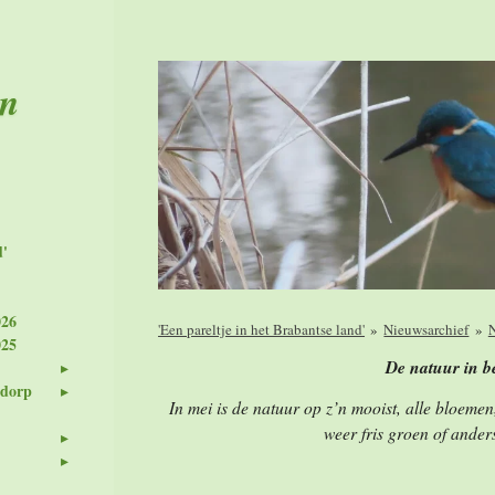
en
d'
026
'Een pareltje in het Brabantse land'
»
Nieuwsarchief
»
N
025
De natuur in 
 dorp
In mei is de natuur op z’n mooist, alle bloemen
weer fris groen of anders