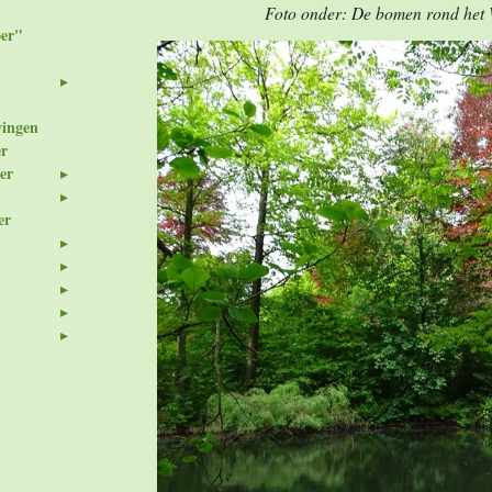
Foto onder: De bomen rond het Wi
er"
wingen
er
er
er