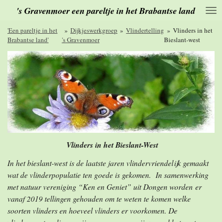
's Gravenmoer een pareltje in het Brabantse land
Ga
direct
naar
'Een pareltje in het
»
Dijkjeswerkgroep
»
Vlindertelling
»
Vlinders in het
de
Brabantse land'
's Gravenmoer
Bieslant-west
hoofdinhoud
Vlinders in het Bieslant-West
In het bieslant-west is de laatste jaren vlindervriendelijk gemaakt
wat de vlinderpopulatie ten goede is gekomen. In samenwerking
met natuur vereniging “Ken en Geniet” uit Dongen worden er
vanaf 2019 tellingen gehouden om te weten te komen welke
soorten vlinders en hoeveel vlinders er voorkomen. De