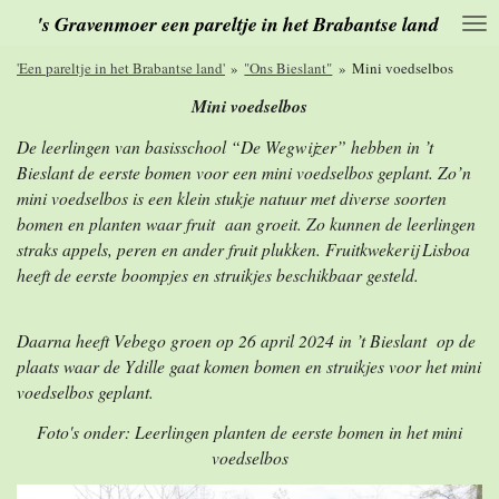
's Gravenmoer een pareltje in het Brabantse land
Ga
direct
naar
'Een pareltje in het Brabantse land'
»
"Ons Bieslant"
»
Mini voedselbos
de
Mini voedselbos
hoofdinhoud
De leerlingen van basisschool “De Wegwijzer” hebben in ’t
Bieslant de eerste bomen voor een mini voedselbos geplant. Zo’n
mini voedselbos is een klein stukje natuur met diverse soorten
bomen en planten waar fruit aan groeit. Zo kunnen de leerlingen
straks appels, peren en ander fruit plukken. Fruitkwekerij Lisboa
heeft de eerste boompjes en struikjes beschikbaar gesteld.
Daarna heeft Vebego groen op 26 april 2024 in ’t Bieslant op de
plaats waar de Ydille gaat komen bomen en struikjes voor het mini
voedselbos geplant.
Foto's onder: Leerlingen planten de eerste bomen in het mini
voedselbos