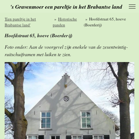
's Gravenmoer een pareltje in het Brabantse land
Ga
direct
naar
'Een pareltje in het
»
Historische
»
Hoofdstraat 65, hoeve
de
Brabantse land'
panden
(Boerderij)
hoofdinhoud
Hoofdstraat 65, hoeve (Boerderij)
Foto onder: Aan de voorgevel zijn enekele van de zesentwintig-
ruitschuiframen met luiken te zien.