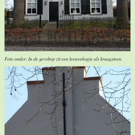
Foto onder: In de geveltop zit een leeuwekopje als kraagsteen.