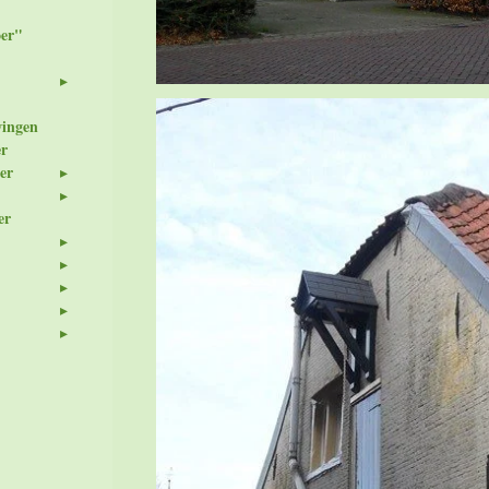
er"
wingen
er
er
er