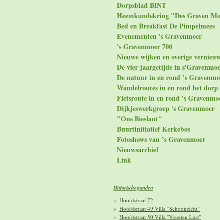
Dorpsblad BINT
Heemkundekring "Des Graven Mo
Bed en Breakfast De Pimpelmees
Evenementen 's Gravenmoer
's Gravenmoer 700
Nieuwe wijken en overige vernieu
De vier jaargetijde in s'Gravenmo
De natuur in en rond ’s Gravenmo
Wandelroutes in en rond het dorp
Fietsroute in en rond 's Gravenmo
Dijkjeswerkgroep 's Gravenmoer
"Ons Bieslant"
Buurtinitiatief Kerkebos
Fotoshows van ’s Gravenmoer
Nieuwsarchief
Link
Historische panden
Hoofdstraat 72
Hoofdstraat 49 Villa “Schoonzicht”
Hoofdstraat 50 Villa "Vreeden Lust"