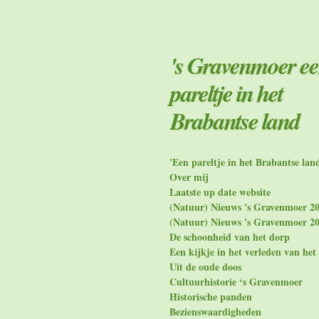
Ga
direct
naar
de
's Gravenmoer e
hoofdinhoud
pareltje in het
Brabantse land
'Een pareltje in het Brabantse lan
Over mij
Laatste up date website
(Natuur) Nieuws 's Gravenmoer 2
(Natuur) Nieuws 's Gravenmoer 2
De schoonheid van het dorp
Een kijkje in het verleden van het
Uit de oude doos
Cultuurhistorie ‘s Gravenmoer
Historische panden
Bezienswaardigheden