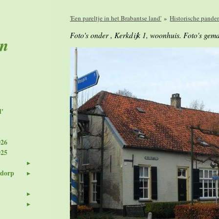
'Een pareltje in het Brabantse land'
»
Historische pande
Foto's onder , Kerkdijk 1, woonhuis. Foto's gem
en
d'
026
025
 dorp