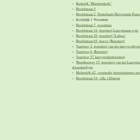
Kerkdijk "Martinuskerk"
Hoofdstraat 5
Hoofdstraat 2, Nederlands Hervormde Pasto
Kerkdijk 1 Woonhuis
Hoofdstraat 7, woonhuis
Hoofdstraat 16, boerderij Langstraatse type
Hoofdstraat 20, boerderij "Lisboa"
Hoofdstraat 65, hoeve (Boerderij)
Vaartweg 2, boerderij van het langgeveltyp
Vaartweg 6, Boerderij
Vaartweg 57 langgerekteboerderij
Waspikseweg 15, boerderij van het Langstra
dwarsdeeltype
Molendijk 62, voormalig beurtschippers-w
Hoofdstraat 54, villa 't Elshout