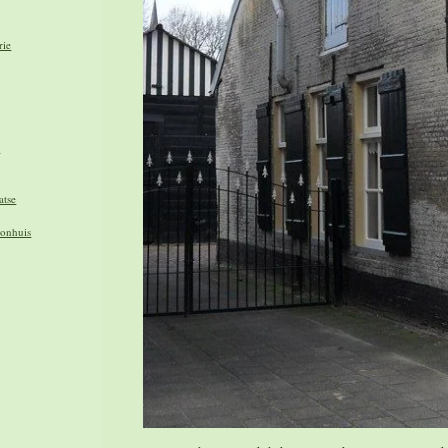
rie
e
atse
oonhuis